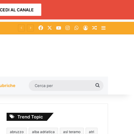
CEDI AL CANALE
Facebook
X
You Tube
Instagram
WhatsApp
Accedi
Un articolo a c
Barra lateral
Cerca
ubriche
per
Trend Topic
abruzzo
alba adriatica
asl teramo
atri