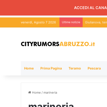
ACCEDI AL CANA
venerdì, Agosto 7 2026
Ultime notizie
Centri per la fa
Home
Prima Pagina
Teramo
Pescara
Home
/
marineria
marineria