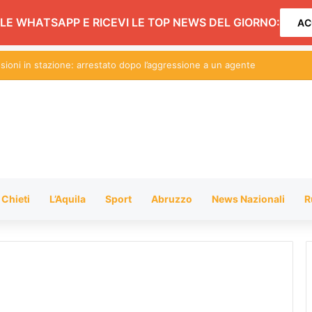
LE WHATSAPP E RICEVI LE TOP NEWS DEL GIORNO:
AC
miglia: fondi per Val Vibrata, Silvi e Valfino
Chieti
L’Aquila
Sport
Abruzzo
News Nazionali
R