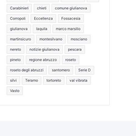
Carabinieri
chieti
comune giulianova
Corropoli
Eccellenza
Fossacesia
giulianova
laquila
marco marsilio
martinsicuro
montesilvano
mosciano
nereto
notizie giulianova
pescara
pineto
regione abruzzo
roseto
roseto degli abruzzi
santomero
Serie D
silvi
Teramo
tortoreto
val vibrata
Vasto