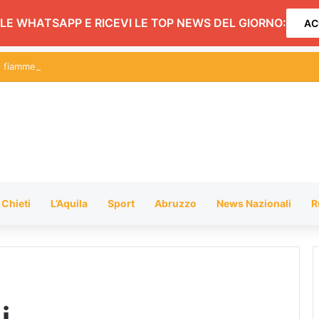
LE WHATSAPP E RICEVI LE TOP NEWS DEL GIORNO:
AC
le fiamme mentre accende il barbecue
Chieti
L’Aquila
Sport
Abruzzo
News Nazionali
R
i