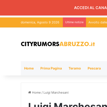
ACCEDI AL CANA
domenica, Agosto 9 2026
Ultime notizie
Avvolto dal
Home
Prima Pagina
Teramo
Pescara
Home
/
Luigi Marchesani
Luigi Marchesan