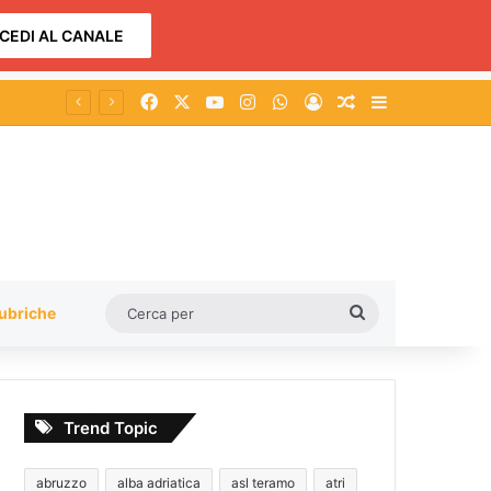
CEDI AL CANALE
Facebook
X
You Tube
Instagram
WhatsApp
Accedi
Un articolo a c
Barra lateral
Cerca
ubriche
per
Trend Topic
abruzzo
alba adriatica
asl teramo
atri