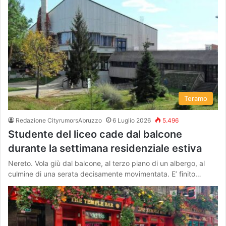
Teramo
Redazione CityrumorsAbruzzo
6 Luglio 2026
5.496
Studente del liceo cade dal balcone
durante la settimana residenziale estiva
Nereto. Vola giù dal balcone, al terzo piano di un albergo, al
culmine di una serata decisamente movimentata. E’ finito…