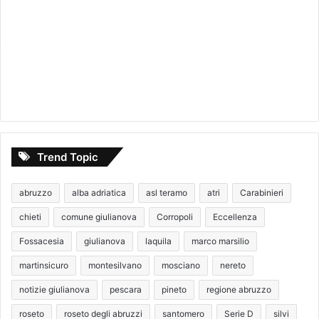
Trend Topic
abruzzo
alba adriatica
asl teramo
atri
Carabinieri
chieti
comune giulianova
Corropoli
Eccellenza
Fossacesia
giulianova
laquila
marco marsilio
martinsicuro
montesilvano
mosciano
nereto
notizie giulianova
pescara
pineto
regione abruzzo
roseto
roseto degli abruzzi
santomero
Serie D
silvi