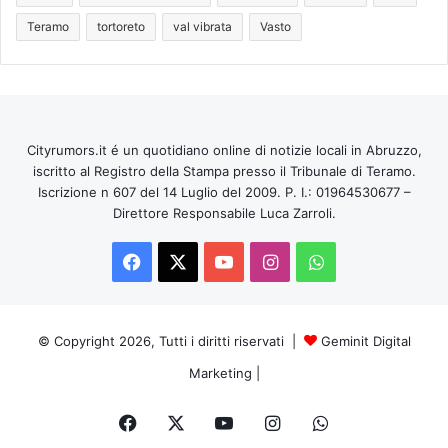
Teramo
tortoreto
val vibrata
Vasto
Cityrumors.it é un quotidiano online di notizie locali in Abruzzo,
iscritto al Registro della Stampa presso il Tribunale di Teramo.
Iscrizione n 607 del 14 Luglio del 2009. P. I.: 01964530677 –
Direttore Responsabile Luca Zarroli.
Facebook
X
You
Instagram
WhatsApp
Tube
© Copyright 2026, Tutti i diritti riservati |
Geminit Digital
Marketing
|
Facebook
X
You
Instagram
WhatsApp