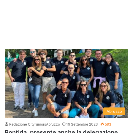
Abruzzo
Redazione CityrumorsAbruzzo
19 Settembre 2023
593
Pontida, presente anche la delegazione