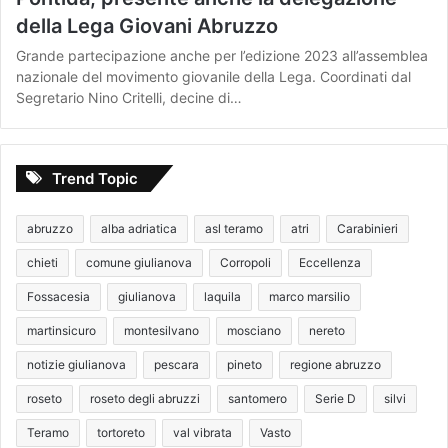
della Lega Giovani Abruzzo
Grande partecipazione anche per l’edizione 2023 all’assemblea
nazionale del movimento giovanile della Lega. Coordinati dal
Segretario Nino Critelli, decine di…
Trend Topic
abruzzo
alba adriatica
asl teramo
atri
Carabinieri
chieti
comune giulianova
Corropoli
Eccellenza
Fossacesia
giulianova
laquila
marco marsilio
martinsicuro
montesilvano
mosciano
nereto
notizie giulianova
pescara
pineto
regione abruzzo
roseto
roseto degli abruzzi
santomero
Serie D
silvi
Teramo
tortoreto
val vibrata
Vasto