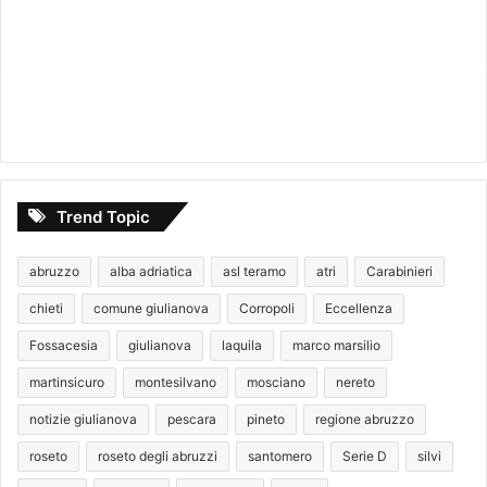
Trend Topic
abruzzo
alba adriatica
asl teramo
atri
Carabinieri
chieti
comune giulianova
Corropoli
Eccellenza
Fossacesia
giulianova
laquila
marco marsilio
martinsicuro
montesilvano
mosciano
nereto
notizie giulianova
pescara
pineto
regione abruzzo
roseto
roseto degli abruzzi
santomero
Serie D
silvi