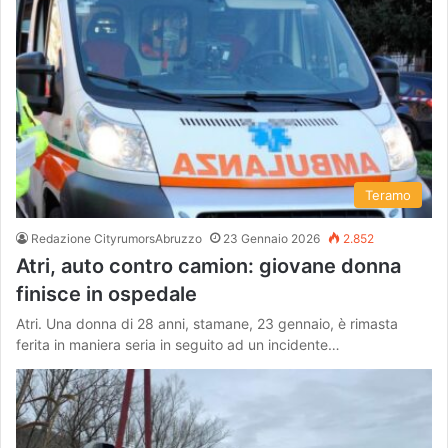
Teramo
Redazione CityrumorsAbruzzo
23 Gennaio 2026
2.852
Atri, auto contro camion: giovane donna
finisce in ospedale
Atri. Una donna di 28 anni, stamane, 23 gennaio, è rimasta
ferita in maniera seria in seguito ad un incidente…