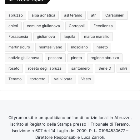
abruzzo
alba adriatica
asl teramo
atri
Carabinieri
chieti
comune giulianova
Corropoli
Eccellenza
Fossacesia
giulianova
laquila
marco marsilio
martinsicuro
montesilvano
mosciano
nereto
notizie giulianova
pescara
pineto
regione abruzzo
roseto
roseto degli abruzzi
santomero
Serie D
silvi
Teramo
tortoreto
val vibrata
Vasto
Cityrumors.it é un quotidiano online di notizie locali in Abruzzo,
iscritto al Registro della Stampa presso il Tribunale di Teramo.
Iscrizione n 607 del 14 Luglio del 2009. P. I.: 01964530677 –
Direttore Responsabile Luca Zarroli.