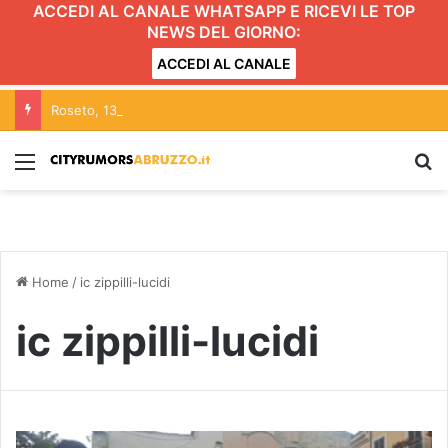
ACCEDI AL CANALE WHATSAPP E RICEVI LE TOP
NEWS DEL GIORNO:
ACCEDI AL CANALE
Roseto, 130 auto in esposizione per “Sulle strade di Rosburgo”
Menu
C
Home
/
ic zippilli-lucidi
ic zippilli-lucidi