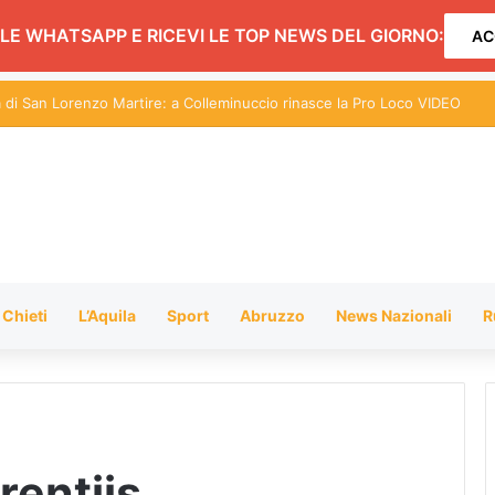
LE WHATSAPP E RICEVI LE TOP NEWS DEL GIORNO:
AC
 bici rubate nella pineta: recuperate dopo un inseguimento
Chieti
L’Aquila
Sport
Abruzzo
News Nazionali
R
rentiis