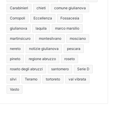
Carabinieri
chieti
comune giulianova
Corropoli
Eccellenza
Fossacesia
giulianova
laquila
marco marsilio
martinsicuro
montesilvano
mosciano
nereto
notizie giulianova
pescara
pineto
regione abruzzo
roseto
roseto degli abruzzi
santomero
Serie D
silvi
Teramo
tortoreto
val vibrata
Vasto