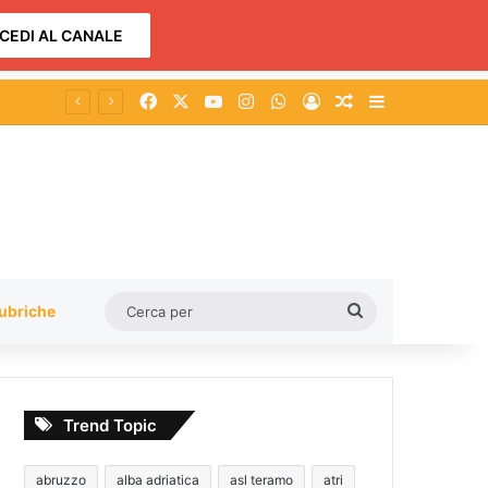
CEDI AL CANALE
Facebook
X
You Tube
Instagram
WhatsApp
Accedi
Un articolo a c
Barra lateral
Cerca
ubriche
per
Trend Topic
abruzzo
alba adriatica
asl teramo
atri