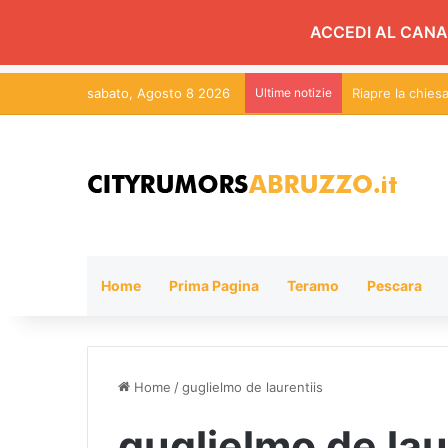
ACCEDI AL CANA
sabato, Agosto 8 2026
Ultime notizie
Alba Adriatica,
Home
Prima Pagina
Teramo
Pescara
Home
/
guglielmo de laurentiis
guglielmo de lau