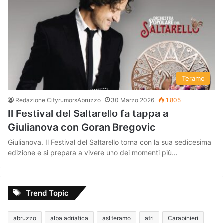
Teramo
Redazione CityrumorsAbruzzo
30 Marzo 2026
1.805
Il Festival del Saltarello fa tappa a
Giulianova con Goran Bregovic
Giulianova. Il Festival del Saltarello torna con la sua sedicesima
edizione e si prepara a vivere uno dei momenti più…
Trend Topic
abruzzo
alba adriatica
asl teramo
atri
Carabinieri