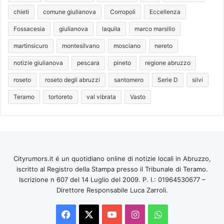
chieti
comune giulianova
Corropoli
Eccellenza
Fossacesia
giulianova
laquila
marco marsilio
martinsicuro
montesilvano
mosciano
nereto
notizie giulianova
pescara
pineto
regione abruzzo
roseto
roseto degli abruzzi
santomero
Serie D
silvi
Teramo
tortoreto
val vibrata
Vasto
Cityrumors.it é un quotidiano online di notizie locali in Abruzzo,
iscritto al Registro della Stampa presso il Tribunale di Teramo.
Iscrizione n 607 del 14 Luglio del 2009. P. I.: 01964530677 –
Direttore Responsabile Luca Zarroli.
Facebook
X
You
Instagram
WhatsApp