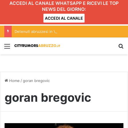
ACCEDI AL CANALE WHATSAPP E RICEVI LE TOP
NEWS DEL GIORNO:
ACCEDI AL CANALE
Detenuti abruzzesi in Venezuela: l’appello del presidente Marsilio
Menu
C
Home
/
goran bregovic
goran bregovic