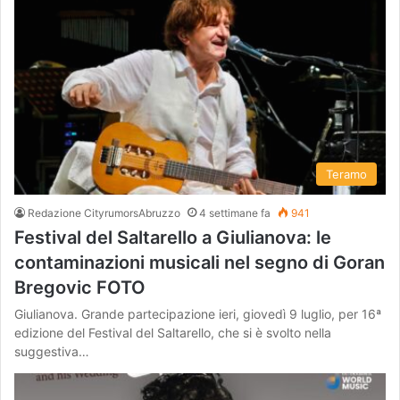
Teramo
Redazione CityrumorsAbruzzo
4 settimane fa
941
Festival del Saltarello a Giulianova: le
contaminazioni musicali nel segno di Goran
Bregovic FOTO
Giulianova. Grande partecipazione ieri, giovedì 9 luglio, per 16ª
edizione del Festival del Saltarello, che si è svolto nella
suggestiva…