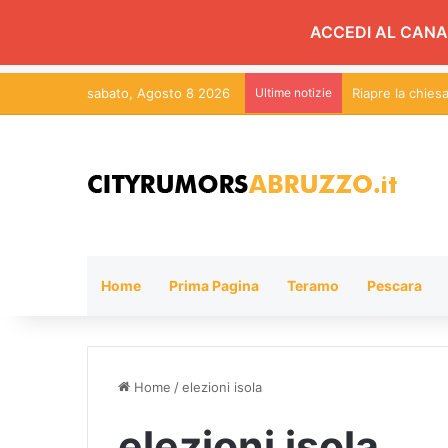
ACCEDI AL CANA
sabato, Agosto 8 2026
Ultime notizie
Riapre la chies
Home
Prima Pagina
Teramo
Pescara
Home
/
elezioni isola
elezioni isola