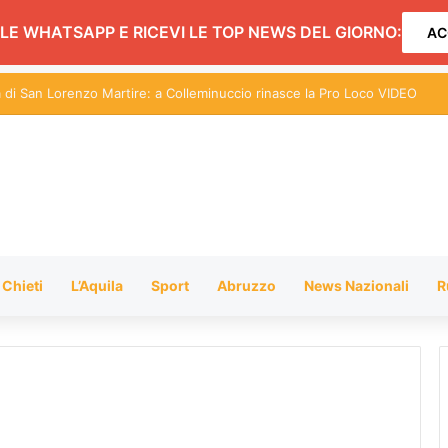
LE WHATSAPP E RICEVI LE TOP NEWS DEL GIORNO:
AC
a di San Lorenzo Martire: a Colleminuccio rinasce la Pro Loco VIDEO
Chieti
L’Aquila
Sport
Abruzzo
News Nazionali
R