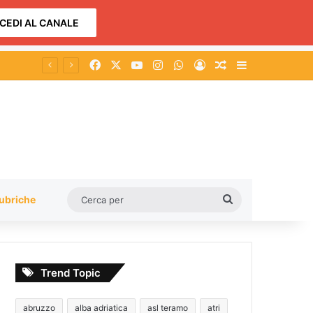
CEDI AL CANALE
Facebook
X
You Tube
Instagram
WhatsApp
Accedi
Un articolo a c
Barra lateral
Cerca
ubriche
per
Trend Topic
abruzzo
alba adriatica
asl teramo
atri