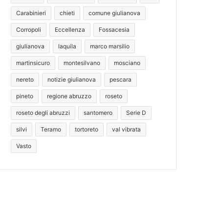
Carabinieri
chieti
comune giulianova
Corropoli
Eccellenza
Fossacesia
giulianova
laquila
marco marsilio
martinsicuro
montesilvano
mosciano
nereto
notizie giulianova
pescara
pineto
regione abruzzo
roseto
roseto degli abruzzi
santomero
Serie D
silvi
Teramo
tortoreto
val vibrata
Vasto