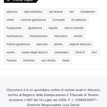
abruzzo
alba adriatica
asl teramo
atri
Carabinieri
chieti
comune giulianova
Corropoli
Eccellenza
Fossacesia
giulianova
laquila
marco marsilio
martinsicuro
montesilvano
mosciano
nereto
notizie giulianova
pescara
pineto
regione abruzzo
roseto
roseto degli abruzzi
santomero
Serie D
silvi
Teramo
tortoreto
val vibrata
Vasto
Cityrumors.it é un quotidiano online di notizie locali in Abruzzo,
iscritto al Registro della Stampa presso il Tribunale di Teramo.
Iscrizione n 607 del 14 Luglio del 2009. P. I.: 01964530677 –
Direttore Responsabile Luca Zarroli.