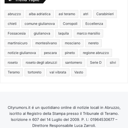
abruzzo
alba adriatica
asl teramo
atri
Carabinieri
chieti
comune giulianova
Corropoli
Eccellenza
Fossacesia
giulianova
laquila
marco marsilio
martinsicuro
montesilvano
mosciano
nereto
notizie giulianova
pescara
pineto
regione abruzzo
roseto
roseto degli abruzzi
santomero
Serie D
silvi
Teramo
tortoreto
val vibrata
Vasto
Cityrumors.it é un quotidiano online di notizie locali in Abruzzo,
iscritto al Registro della Stampa presso il Tribunale di Teramo.
Iscrizione n 607 del 14 Luglio del 2009. P. I.: 01964530677 –
Direttore Responsabile Luca Zarroli.