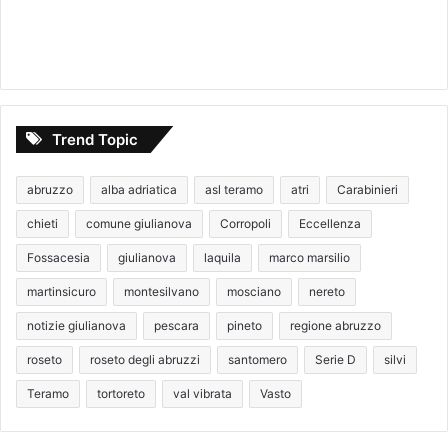
Trend Topic
abruzzo
alba adriatica
asl teramo
atri
Carabinieri
chieti
comune giulianova
Corropoli
Eccellenza
Fossacesia
giulianova
laquila
marco marsilio
martinsicuro
montesilvano
mosciano
nereto
notizie giulianova
pescara
pineto
regione abruzzo
roseto
roseto degli abruzzi
santomero
Serie D
silvi
Teramo
tortoreto
val vibrata
Vasto