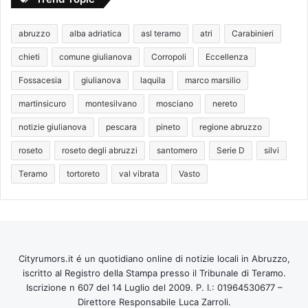
abruzzo
alba adriatica
asl teramo
atri
Carabinieri
chieti
comune giulianova
Corropoli
Eccellenza
Fossacesia
giulianova
laquila
marco marsilio
martinsicuro
montesilvano
mosciano
nereto
notizie giulianova
pescara
pineto
regione abruzzo
roseto
roseto degli abruzzi
santomero
Serie D
silvi
Teramo
tortoreto
val vibrata
Vasto
Cityrumors.it é un quotidiano online di notizie locali in Abruzzo,
iscritto al Registro della Stampa presso il Tribunale di Teramo.
Iscrizione n 607 del 14 Luglio del 2009. P. I.: 01964530677 –
Direttore Responsabile Luca Zarroli.