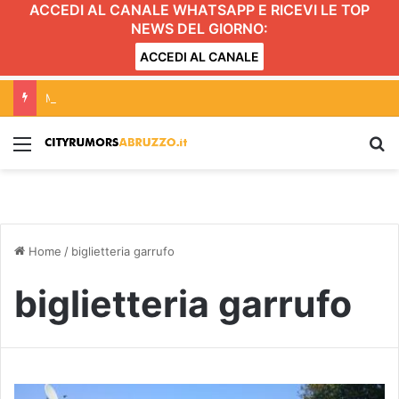
ACCEDI AL CANALE WHATSAPP E RICEVI LE TOP
NEWS DEL GIORNO:
ACCEDI AL CANALE
Martinsicuro, chiusura dei negozi alimentari del centro entro le 20.30: l’ordinanza
Menu
C
Home
/
biglietteria garrufo
biglietteria garrufo