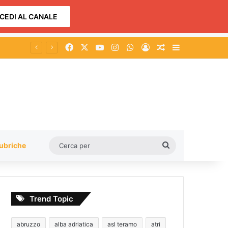
CEDI AL CANALE
Facebook
X
You Tube
Instagram
WhatsApp
Accedi
Un articolo a c
Barra lateral
Cerca
ubriche
per
Trend Topic
abruzzo
alba adriatica
asl teramo
atri