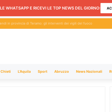
LE WHATSAPP E RICEVI LE TOP NEWS DEL GIORNO:
AC
hiusura dei negozi alimentari del centro entro le 20.30: l’ordinanza
Chieti
L’Aquila
Sport
Abruzzo
News Nazionali
R