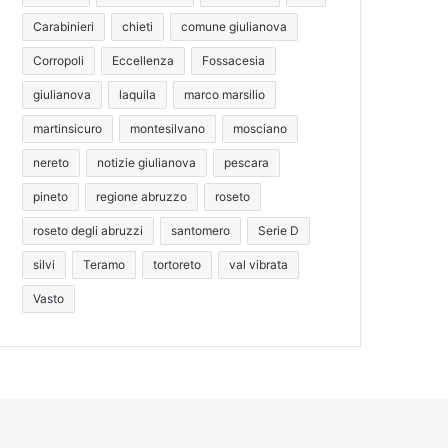
Carabinieri
chieti
comune giulianova
Corropoli
Eccellenza
Fossacesia
giulianova
laquila
marco marsilio
martinsicuro
montesilvano
mosciano
nereto
notizie giulianova
pescara
pineto
regione abruzzo
roseto
roseto degli abruzzi
santomero
Serie D
silvi
Teramo
tortoreto
val vibrata
Vasto