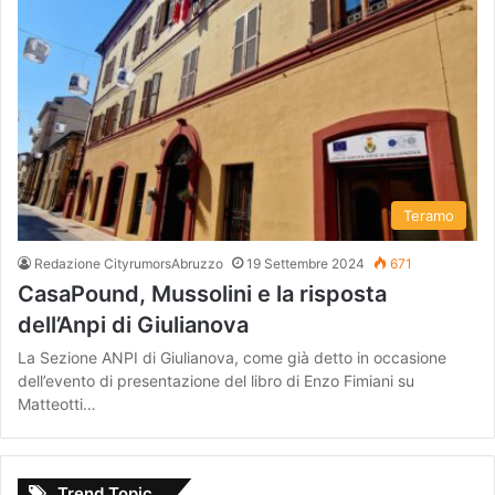
Teramo
Redazione CityrumorsAbruzzo
19 Settembre 2024
671
CasaPound, Mussolini e la risposta
dell’Anpi di Giulianova
La Sezione ANPI di Giulianova, come già detto in occasione
dell’evento di presentazione del libro di Enzo Fimiani su
Matteotti…
Trend Topic