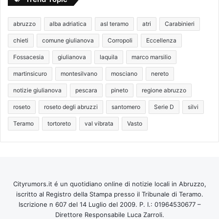
abruzzo
alba adriatica
asl teramo
atri
Carabinieri
chieti
comune giulianova
Corropoli
Eccellenza
Fossacesia
giulianova
laquila
marco marsilio
martinsicuro
montesilvano
mosciano
nereto
notizie giulianova
pescara
pineto
regione abruzzo
roseto
roseto degli abruzzi
santomero
Serie D
silvi
Teramo
tortoreto
val vibrata
Vasto
Cityrumors.it é un quotidiano online di notizie locali in Abruzzo,
iscritto al Registro della Stampa presso il Tribunale di Teramo.
Iscrizione n 607 del 14 Luglio del 2009. P. I.: 01964530677 –
Direttore Responsabile Luca Zarroli.