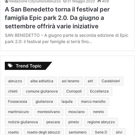
Redazione CityrumorsAbruzzo
31 Maggio 2023
409
A San Benedetto torna il festival per
famiglia Epic park 2.0. Da giugno a
settembre offrirà varie iniziative
SAN BENEDETTO – A giugno parte la seconda edizione di Epic
park 2.0: il festival per famiglie si terrà fino…
Trend Topic
abruzzo
alba adriatica
asl teramo
atri
Carabinieri
chieti
comune giulianova
Corropoli
Eccellenza
Fossacesia
giulianova
laquila
marco marsilio
martinsicuro
montesilvano
mosciano
nereto
notizie giulianova
pescara
pineto
regione abruzzo
roseto
roseto degli abruzzi
santomero
Serie D
silvi