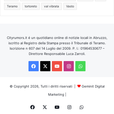
Teramo
tortoreto
val vibrata
Vasto
Cityrumors.it é un quotidiano online di notizie locali in Abruzzo,
iscritto al Registro della Stampa presso il Tribunale di Teramo.
Iscrizione n 607 del 14 Luglio del 2009. P. I.: 01964530677 –
Direttore Responsabile Luca Zarroli.
Facebook
X
You
Instagram
WhatsApp
Tube
© Copyright 2026, Tutti i diritti riservati |
Geminit Digital
Marketing
|
Facebook
X
You
Instagram
WhatsApp