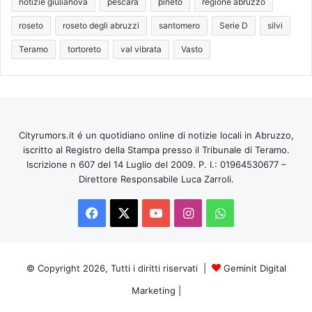
notizie giulianova
pescara
pineto
regione abruzzo
roseto
roseto degli abruzzi
santomero
Serie D
silvi
Teramo
tortoreto
val vibrata
Vasto
Cityrumors.it é un quotidiano online di notizie locali in Abruzzo,
iscritto al Registro della Stampa presso il Tribunale di Teramo.
Iscrizione n 607 del 14 Luglio del 2009. P. I.: 01964530677 –
Direttore Responsabile Luca Zarroli.
Facebook
X
You
Instagram
WhatsApp
Tube
© Copyright 2026, Tutti i diritti riservati |
Geminit Digital
Marketing
|