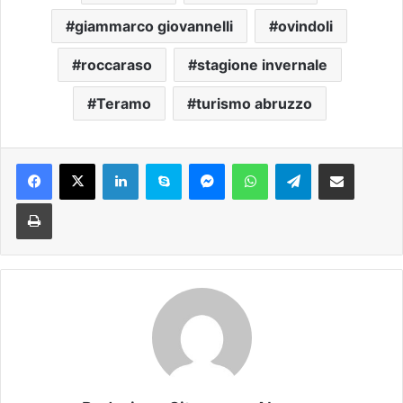
giammarco giovannelli
ovindoli
roccaraso
stagione invernale
Teramo
turismo abruzzo
Facebook
X
LinkedIn
Skype
Messenger
WhatsApp
Telegram
Condividi via mail
Stampa