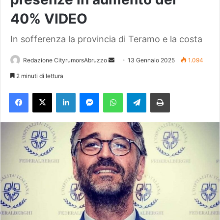
40% VIDEO
In sofferenza la provincia di Teramo e la costa
Redazione CityrumorsAbruzzo
I
13 Gennaio 2025
1.094
n
2 minuti di lettura
v
Facebook
X
LinkedIn
Messenger
WhatsApp
Telegram
Stampa
i
a
u
n
'
e
m
a
i
l