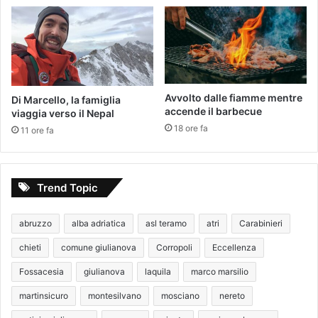
Avvolto dalle fiamme mentre
Di Marcello, la famiglia
accende il barbecue
viaggia verso il Nepal
18 ore fa
11 ore fa
Trend Topic
abruzzo
alba adriatica
asl teramo
atri
Carabinieri
chieti
comune giulianova
Corropoli
Eccellenza
Fossacesia
giulianova
laquila
marco marsilio
martinsicuro
montesilvano
mosciano
nereto