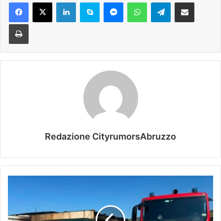
Facebook
X
LinkedIn
Skype
Messenger
WhatsApp
Telegram
Condividi via mail
Stampa
Redazione CityrumorsAbruzzo