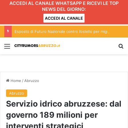
ACCEDI AL CANALE WHATSAPP E RICEVI LE TOP
NEWS DEL GIORNO:
ACCEDI AL CANALE
Esposto di Futuro Nazionale contro l’ostello per migranti vittime di caporalato a Pescara
Menu
C
Home
/
Abruzzo
Abruzzo
Servizio idrico abruzzese: dal
governo 189 milioni per
interventi strategici