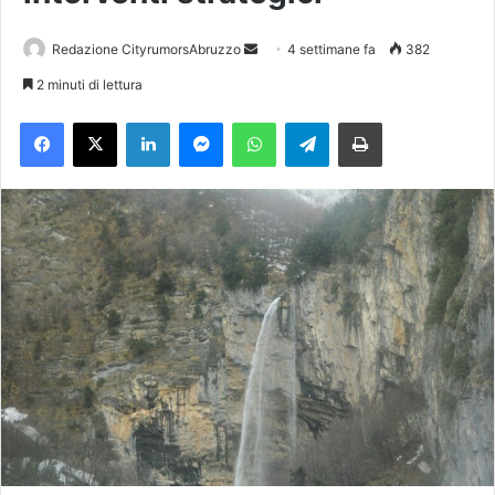
Redazione CityrumorsAbruzzo
I
4 settimane fa
382
n
2 minuti di lettura
v
Facebook
X
LinkedIn
Messenger
WhatsApp
Telegram
Stampa
i
a
u
n
'
e
m
a
i
l