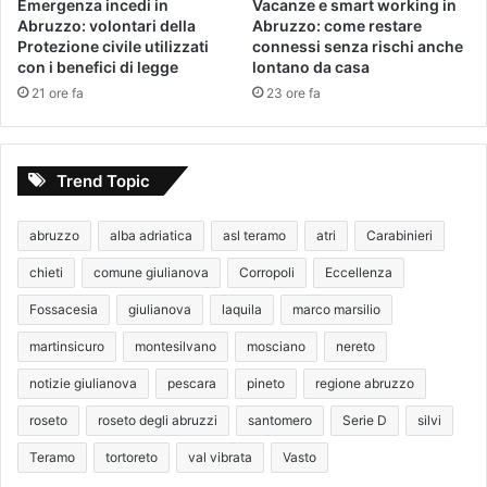
Emergenza incedi in
Vacanze e smart working in
Abruzzo: volontari della
Abruzzo: come restare
Protezione civile utilizzati
connessi senza rischi anche
con i benefici di legge
lontano da casa
21 ore fa
23 ore fa
Trend Topic
abruzzo
alba adriatica
asl teramo
atri
Carabinieri
chieti
comune giulianova
Corropoli
Eccellenza
Fossacesia
giulianova
laquila
marco marsilio
martinsicuro
montesilvano
mosciano
nereto
notizie giulianova
pescara
pineto
regione abruzzo
roseto
roseto degli abruzzi
santomero
Serie D
silvi
Teramo
tortoreto
val vibrata
Vasto