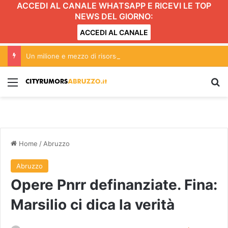
ACCEDI AL CANALE WHATSAPP E RICEVI LE TOP
NEWS DEL GIORNO:
ACCEDI AL CANALE
Un milione e mezzo di risorse a Teramo per manutenzioni e videosorveglianza
Menu
C
Home
/
Abruzzo
Abruzzo
Opere Pnrr definanziate. Fina:
Marsilio ci dica la verità