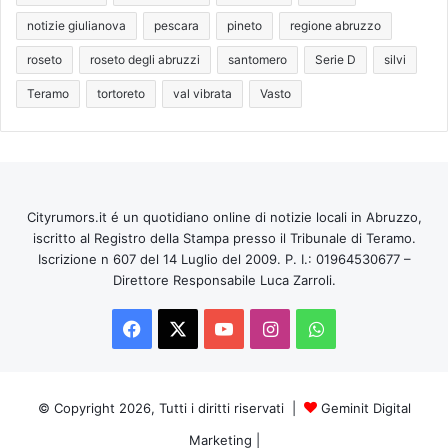
notizie giulianova
pescara
pineto
regione abruzzo
roseto
roseto degli abruzzi
santomero
Serie D
silvi
Teramo
tortoreto
val vibrata
Vasto
Cityrumors.it é un quotidiano online di notizie locali in Abruzzo,
iscritto al Registro della Stampa presso il Tribunale di Teramo.
Iscrizione n 607 del 14 Luglio del 2009. P. I.: 01964530677 –
Direttore Responsabile Luca Zarroli.
Facebook
X
You
Instagram
WhatsApp
Tube
© Copyright 2026, Tutti i diritti riservati |
Geminit Digital
Marketing
|