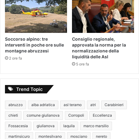
Soccorso alpino: tre
Consiglio regionale,
interventi in poche ore sulle
approvata la norma per la
montagne abruzzesi
normalizzazione della
liquidità delle Asl
2 ore fa
5 ore fa
Trend Topic
abruzzo
alba adriatica
asl teramo
atri
Carabinieri
chieti
comune giulianova
Corropoli
Eccellenza
Fossacesia
giulianova
laquila
marco marsilio
martinsicuro
montesilvano
mosciano
nereto