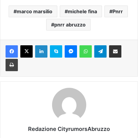
marco marsilio
michele fina
Pnrr
pnrr abruzzo
Facebook
X
LinkedIn
Skype
Messenger
WhatsApp
Telegram
Condividi via mail
Stampa
Redazione CityrumorsAbruzzo