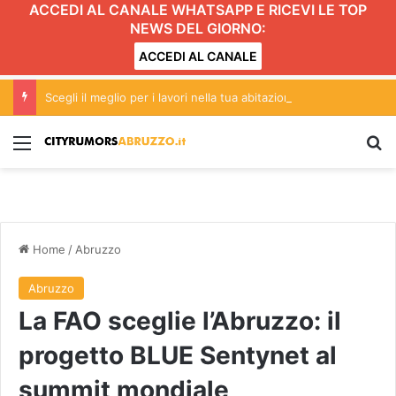
ACCEDI AL CANALE WHATSAPP E RICEVI LE TOP
NEWS DEL GIORNO:
ACCEDI AL CANALE
Scegli il meglio per i lavori nella tua abitazione. D&T Costruzioni si contraddistingue per professionalità e qualità
Menu
C
Home
/
Abruzzo
Abruzzo
La FAO sceglie l’Abruzzo: il
progetto BLUE Sentynet al
summit mondiale