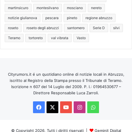
martinsicuro
montesilvano
mosciano
nereto
notizie giulianova
pescara
pineto
regione abruzzo
roseto
roseto degli abruzzi
santomero
Serie D
silvi
Teramo
tortoreto
val vibrata
Vasto
Cityrumors.it é un quotidiano online di notizie locali in Abruzzo,
iscritto al Registro della Stampa presso il Tribunale di Teramo.
Iscrizione n 607 del 14 Luglio del 2009. P. I.: 01964530677 –
Direttore Responsabile Luca Zarroli.
Facebook
X
You
Instagram
WhatsApp
Tube
© Copyright 2026, Tutti i diritti riservati |
Geminit Digital