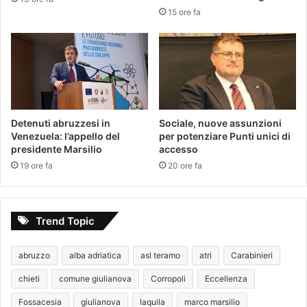
15 ore fa
Detenuti abruzzesi in
Sociale, nuove assunzioni
Venezuela: l’appello del
per potenziare Punti unici di
presidente Marsilio
accesso
19 ore fa
20 ore fa
Trend Topic
abruzzo
alba adriatica
asl teramo
atri
Carabinieri
chieti
comune giulianova
Corropoli
Eccellenza
Fossacesia
giulianova
laquila
marco marsilio