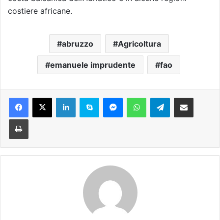
costiere africane.
abruzzo
Agricoltura
emanuele imprudente
fao
Facebook
X
LinkedIn
Skype
Messenger
WhatsApp
Telegram
Condividi via mail
Stampa