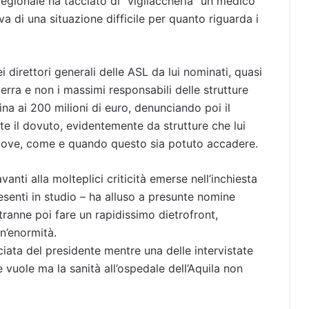
 regionale ha tacciato di “vigliaccheria” un medico
iva di una situazione difficile per quanto riguarda i
i direttori generali delle ASL da lui nominati, quasi
erra e non i massimi responsabili delle strutture
na ai 200 milioni di euro, denunciando poi il
e il dovuto, evidentemente da strutture che lui
dove, come e quando questo sia potuto accadere.
vanti alla molteplici criticità emerse nell’inchiesta
resenti in studio – ha alluso a presunte nomine
 tranne poi fare un rapidissimo dietrofront,
n’enormità.
iata del presidente mentre una delle intervistate
 vuole ma la sanità all’ospedale dell’Aquila non