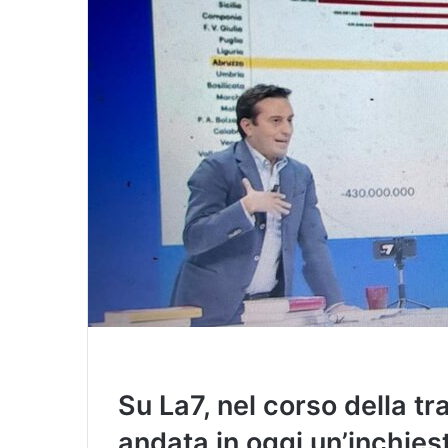
a
i
l
Su La7, nel corso della tr
andata in oggi un’inchies