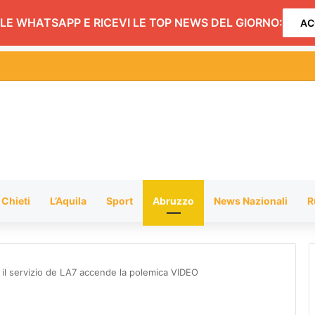
LE WHATSAPP E RICEVI LE TOP NEWS DEL GIORNO:
AC
 Emozioni in Musica con un concerto che infiamma il pubblico FOTO
Chieti
L’Aquila
Sport
Abruzzo
News Nazionali
R
: il servizio de LA7 accende la polemica VIDEO