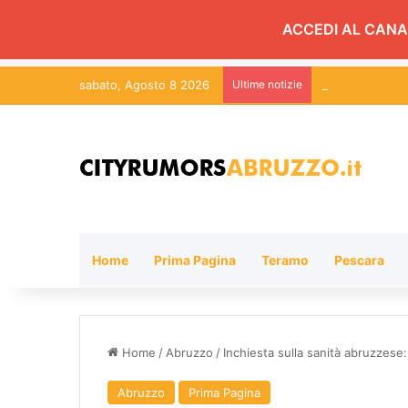
ACCEDI AL CANA
sabato, Agosto 8 2026
Ultime notizie
Levante chiude
Home
Prima Pagina
Teramo
Pescara
Home
/
Abruzzo
/
Inchiesta sulla sanità abruzzese
Abruzzo
Prima Pagina