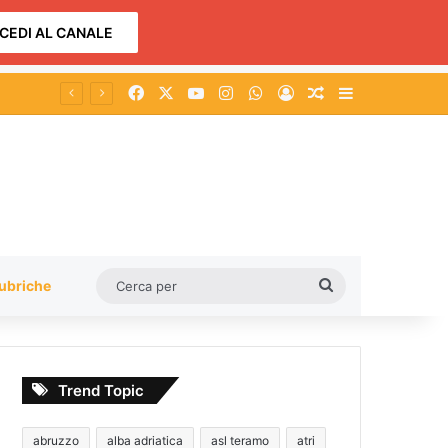
CEDI AL CANALE
Facebook
X
You Tube
Instagram
WhatsApp
Accedi
Un articolo a c
Barra lateral
Cerca
ubriche
per
Trend Topic
abruzzo
alba adriatica
asl teramo
atri