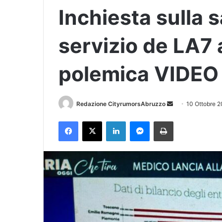
Inchiesta sulla s
servizio de LA7
polemica VIDEO
Redazione CityrumorsAbruzzo
I
10 Ottobre 
n
Facebook
X
LinkedIn
Messenger
Stampa
v
i
a
u
n
'
e
m