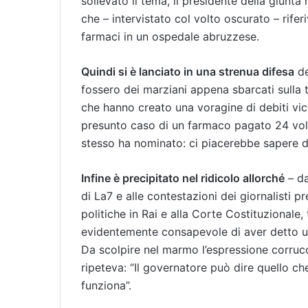
sollevato il tema, il presidente della giunta
che – intervistato col volto oscurato – rifer
farmaci in un ospedale abruzzese.
Quindi si è lanciato in una strenua difesa
de
fossero dei marziani appena sbarcati sulla t
che hanno creato una voragine di debiti vici
presunto caso di un farmaco pagato 24 volt
stesso ha nominato: ci piacerebbe sapere 
Infine è precipitato nel ridicolo allorché
– da
di La7 e alle contestazioni dei giornalisti p
politiche in Rai e alla Corte Costituzionale,
evidentemente consapevole di aver detto u
Da scolpire nel marmo l’espressione corrucc
ripeteva: “Il governatore può dire quello che
funziona”.