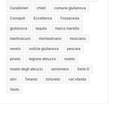
Carabinieri
chieti
comune giulianova
Corropoli
Eccellenza
Fossacesia
giulianova
laquila
marco marsilio
martinsicuro
montesilvano
mosciano
nereto
notizie giulianova
pescara
pineto
regione abruzzo
roseto
roseto degli abruzzi
santomero
Serie D
silvi
Teramo
tortoreto
val vibrata
Vasto