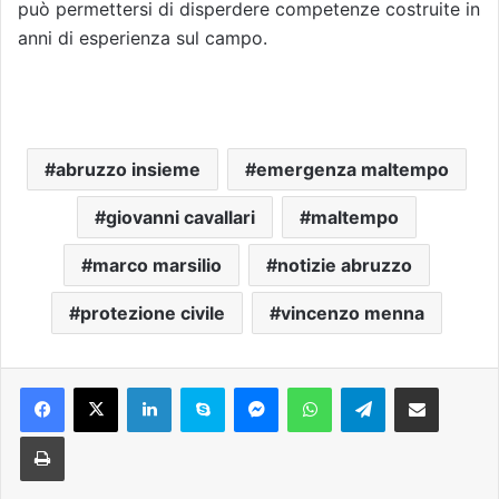
può permettersi di disperdere competenze costruite in
anni di esperienza sul campo.
abruzzo insieme
emergenza maltempo
giovanni cavallari
maltempo
marco marsilio
notizie abruzzo
protezione civile
vincenzo menna
Facebook
X
LinkedIn
Skype
Messenger
WhatsApp
Telegram
Condividi via mail
Stampa