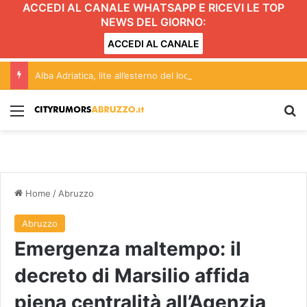
ACCEDI AL CANALE WHATSAPP E RICEVI LE TOP
NEWS DEL GIORNO:
ACCEDI AL CANALE
Alba Adriatica, lite all’esterno del locale: giovane finisce in ospedale
Menu
C
Home
/
Abruzzo
Abruzzo
Emergenza maltempo: il
decreto di Marsilio affida
piena centralità all’Agenzia