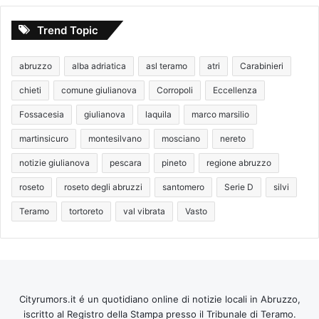
Trend Topic
abruzzo
alba adriatica
asl teramo
atri
Carabinieri
chieti
comune giulianova
Corropoli
Eccellenza
Fossacesia
giulianova
laquila
marco marsilio
martinsicuro
montesilvano
mosciano
nereto
notizie giulianova
pescara
pineto
regione abruzzo
roseto
roseto degli abruzzi
santomero
Serie D
silvi
Teramo
tortoreto
val vibrata
Vasto
Cityrumors.it é un quotidiano online di notizie locali in Abruzzo,
iscritto al Registro della Stampa presso il Tribunale di Teramo.