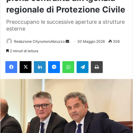
regionale di Protezione Civile
Preoccupano le successive aperture a strutture
esterne
Redazione CityrumorsAbruzzo
I
30 Maggio 2026
306
n
2 minuti di lettura
v
Facebook
X
LinkedIn
Messenger
WhatsApp
Telegram
Stampa
i
a
u
n
'
e
m
a
i
l