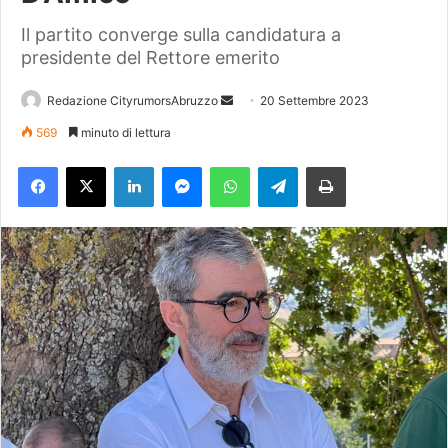
Il partito converge sulla candidatura a
presidente del Rettore emerito
Redazione CityrumorsAbruzzo
I
20 Settembre 2023
n
569
minuto di lettura
v
Facebook
X
LinkedIn
Messenger
WhatsApp
Telegram
Stampa
i
a
u
n
'
e
m
a
i
l