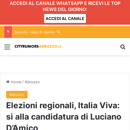
ACCEDI AL CANALE WHATSAPP E RICEVI LE TOP
NEWS DEL GIORNO:
ACCEDI AL CANALE
Nereto, casa di riposo “Rosina Rozzi”: approvata in consiglio la mozione per la tutela della struttura
Menu
C
Home
/
Abruzzo
Abruzzo
Elezioni regionali, Italia Viva:
si alla candidatura di Luciano
D’Amico