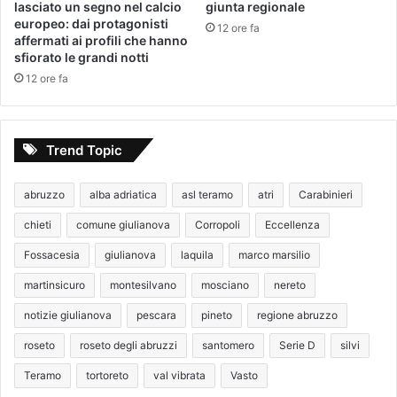
lasciato un segno nel calcio
giunta regionale
europeo: dai protagonisti
12 ore fa
affermati ai profili che hanno
sfiorato le grandi notti
12 ore fa
Trend Topic
abruzzo
alba adriatica
asl teramo
atri
Carabinieri
chieti
comune giulianova
Corropoli
Eccellenza
Fossacesia
giulianova
laquila
marco marsilio
martinsicuro
montesilvano
mosciano
nereto
notizie giulianova
pescara
pineto
regione abruzzo
roseto
roseto degli abruzzi
santomero
Serie D
silvi
Teramo
tortoreto
val vibrata
Vasto