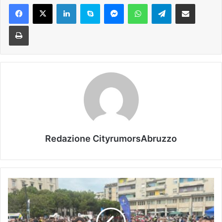
Facebook
X
LinkedIn
Skype
Messenger
WhatsApp
Telegram
Condividi via mail
Stampa
Redazione CityrumorsAbruzzo