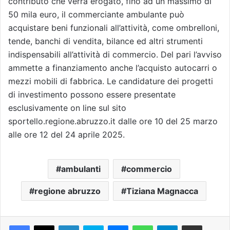
contributo che verrà erogato, fino ad un massimo di
50 mila euro, il commerciante ambulante può
acquistare beni funzionali all’attività, come ombrelloni,
tende, banchi di vendita, bilance ed altri strumenti
indispensabili all’attività di commercio. Del pari l’avviso
ammette a finanziamento anche l’acquisto autocarri o
mezzi mobili di fabbrica. Le candidature dei progetti
di investimento possono essere presentate
esclusivamente on line sul sito
sportello.regione.abruzzo.it dalle ore 10 del 25 marzo
alle ore 12 del 24 aprile 2025.
ambulanti
commercio
regione abruzzo
Tiziana Magnacca
Facebook
X
LinkedIn
Skype
Messenger
WhatsApp
Telegram
Condividi via mail