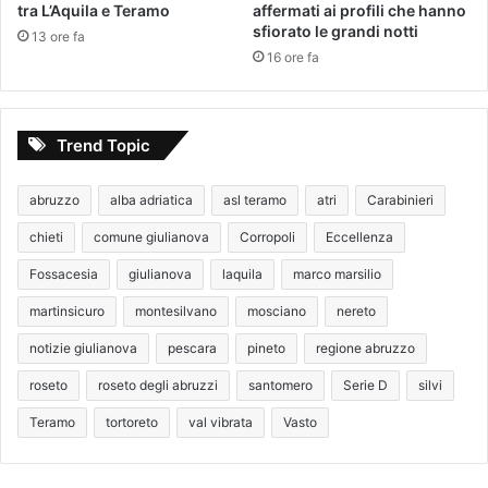
tra L’Aquila e Teramo
affermati ai profili che hanno
sfiorato le grandi notti
13 ore fa
16 ore fa
Trend Topic
abruzzo
alba adriatica
asl teramo
atri
Carabinieri
chieti
comune giulianova
Corropoli
Eccellenza
Fossacesia
giulianova
laquila
marco marsilio
martinsicuro
montesilvano
mosciano
nereto
notizie giulianova
pescara
pineto
regione abruzzo
roseto
roseto degli abruzzi
santomero
Serie D
silvi
Teramo
tortoreto
val vibrata
Vasto