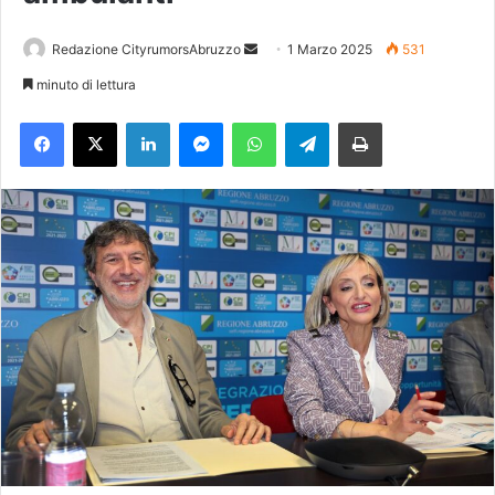
Redazione CityrumorsAbruzzo
I
1 Marzo 2025
531
n
minuto di lettura
v
Facebook
X
LinkedIn
Messenger
WhatsApp
Telegram
Stampa
i
a
u
n
'
e
m
a
i
l