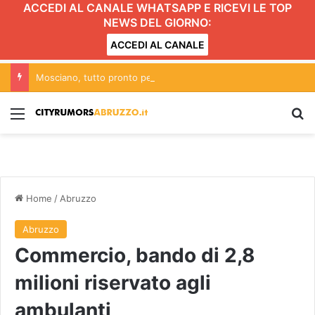
ACCEDI AL CANALE WHATSAPP E RICEVI LE TOP
NEWS DEL GIORNO:
ACCEDI AL CANALE
Mosciano, tutto pronto per la nuova edizione di “Voci dal Medioevo”
Menu
C
Home
/
Abruzzo
Abruzzo
Commercio, bando di 2,8
milioni riservato agli
ambulanti