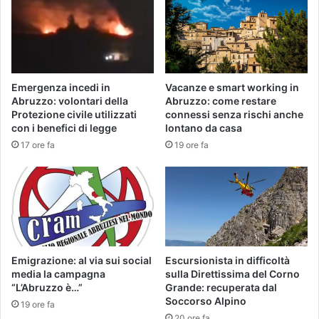
Emergenza incedi in
Vacanze e smart working in
Abruzzo: volontari della
Abruzzo: come restare
Protezione civile utilizzati
connessi senza rischi anche
con i benefici di legge
lontano da casa
17 ore fa
19 ore fa
Emigrazione: al via sui social
Escursionista in difficoltà
media la campagna
sulla Direttissima del Corno
“L’Abruzzo è…”
Grande: recuperata dal
Soccorso Alpino
19 ore fa
20 ore fa