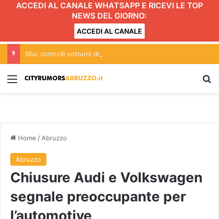
ACCEDI AL CANALE WHATSAPP E RICEVI LE TOP
NEWS DEL GIORNO:
ACCEDI AL CANALE
Silvi, controlli notturni dei carabinieri: il bilancio dell’operazione
Menu
C
Home
/
Abruzzo
Abruzzo
Chiusure Audi e Volkswagen
segnale preoccupante per
l’automotive