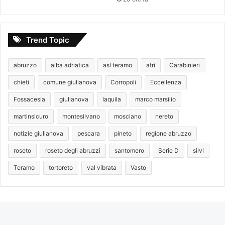
Trend Topic
abruzzo
alba adriatica
asl teramo
atri
Carabinieri
chieti
comune giulianova
Corropoli
Eccellenza
Fossacesia
giulianova
laquila
marco marsilio
martinsicuro
montesilvano
mosciano
nereto
notizie giulianova
pescara
pineto
regione abruzzo
roseto
roseto degli abruzzi
santomero
Serie D
silvi
Teramo
tortoreto
val vibrata
Vasto