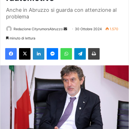
Anche in Abruzzo si guarda con attenzione al
problema
Redazione CityrumorsAbruzzo
I
30 Ottobre 2024
1.570
n
minuto di lettura
v
Facebook
X
LinkedIn
Messenger
WhatsApp
Telegram
Stampa
i
a
u
n
'
e
m
a
i
l