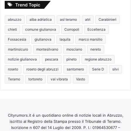
Trend Topic
abruzzo
alba adriatica
asl teramo
atri
Carabinieri
chieti
comune giulianova
Corropoli
Eccellenza
Fossacesia
giulianova
laquila
marco marsilio
martinsicuro
montesilvano
mosciano
nereto
notizie giulianova
pescara
pineto
regione abruzzo
roseto
roseto degli abruzzi
santomero
Serie D
silvi
Teramo
tortoreto
val vibrata
Vasto
Cityrumors.it é un quotidiano online di notizie locali in Abruzzo,
iscritto al Registro della Stampa presso il Tribunale di Teramo.
Iscrizione n 607 del 14 Luglio del 2009. P. I.: 01964530677 –