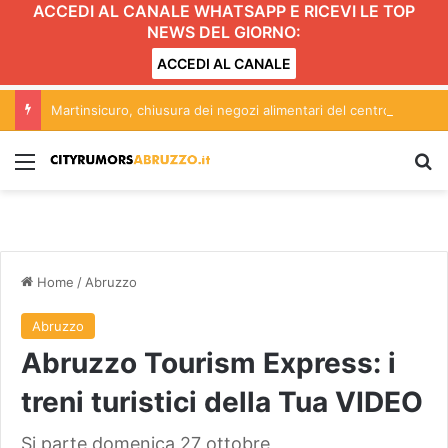
ACCEDI AL CANALE WHATSAPP E RICEVI LE TOP
NEWS DEL GIORNO:
ACCEDI AL CANALE
Martinsicuro, chiusura dei negozi alimentari del centro entro le 20.30: l’ordinanza
Menu
C
Home
/
Abruzzo
Abruzzo
Abruzzo Tourism Express: i
treni turistici della Tua VIDEO
Si parte domenica 27 ottobre