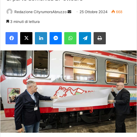
Redazione CityrumorsAbruzzo
I
25 Ottobre 2024
668
n
3 minuti di lettura
v
Facebook
X
LinkedIn
Messenger
WhatsApp
Telegram
Stampa
i
a
u
n
'
e
m
a
i
l